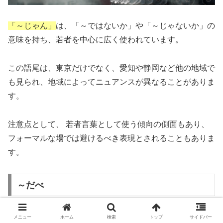
「～じゃん」
は、「～ではないか」や「～じゃないか」の
意味を持ち、若者を中心に広く使われています。
この語尾は、東京だけでなく、愛知や静岡など他の地域で
も見られ、地域によってニュアンスが異なることがありま
す。
注意点として、 若者言葉として使う傾向の側面もあり、
フォーマルな場では避けるべき表現とされることもありま
す。
～だべ
「～だべ」
は、東京を含む関東地方や東北地方でよく使わ
メニュー
ホーム
検索
トップ
サイドバー