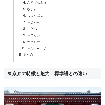
ごきげんよう
ざます
しょっぱな
～じゃん
～だべ
～づらい
ぺっちゃんこ
～わ、～わよ
まとめ
東京弁の特徴と魅力、標準語との違い