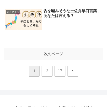
舌を噛みそうな土佐弁早口言葉、
方言クイズ
あなたは言える？
次のページ
次
1
2
17
へ