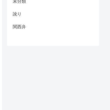
未分類
訛り
関西弁