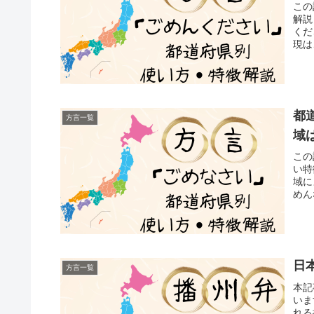
この
解説
くだ
現は
都
方言一覧
域
この
い特
域に
めん
日
方言一覧
本記
いま
れる