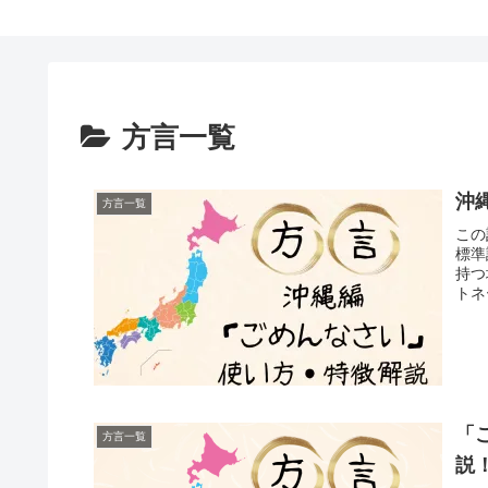
方言一覧
沖
方言一覧
この
標準
持つ
トネ
「
方言一覧
説