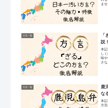
ませ
「
方言一覧
説
本記
しく
味や
さな
鹿
方言一覧
な
本記
方言