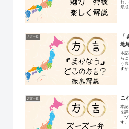
れ、
形成
「
方言一覧
地
本記
らに
う言
すが
こ
方言一覧
本記
を詳
「づ
す。