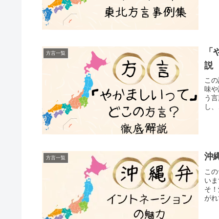
「
方言一覧
説
この
味や
う言
し、
沖
方言一覧
この
いま
そ！
がれ