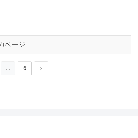
のページ
次
…
6
へ