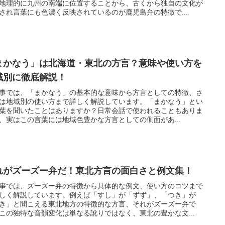
地理的に九州の南端に位置することから、古くから独自の文化が
され言葉にも色濃く反映されているのが鹿児島弁の特徴で...
まかなう」は北海道・東北の方言？意味や使い方を
域別に徹底解説！
事では、「まかなう」の基本的な意味から方言としての特徴、さ
は地域別の使い方まで詳しく解説しています。「まかなう」とい
葉を聞いたことはありますか？日常会話で使われることもありま
、実はこの言葉には地域色豊かな方言としての側面があ...
れがズーズー弁だ！東北方言の面白さと例文集！
事では、ズーズー弁の特徴から具体的な例文、使い方のコツまで
しく解説しています。例えば「すし」が「ずず」、「つき」が
き」と聞こえる東北地方の特徴的な方言、それがズーズー弁で
この独特な音韻変化は単なる訛りではなく、東北の豊かな文...