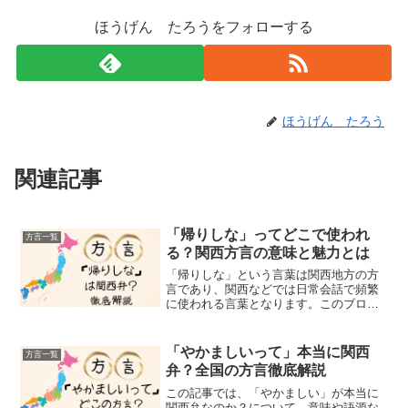
ほうげん たろうをフォローする
ほうげん たろう
関連記事
「帰りしな」ってどこで使われ
方言一覧
る？関西方言の意味と魅力とは
「帰りしな」という言葉は関西地方の方
言であり、関西などでは日常会話で頻繁
に使われる言葉となります。このブログ
では、関西で使われる「帰りしな」の方
言の意味や使い方を例文を交えながら紹
介していきますこの「帰りしな」と言う
「やかましいって」本当に関西
方言一覧
方言は、関西地方で「帰り...
弁？全国の方言徹底解説
この記事では、「やかましい」が本当に
関西弁なのか？について、意味や語源な