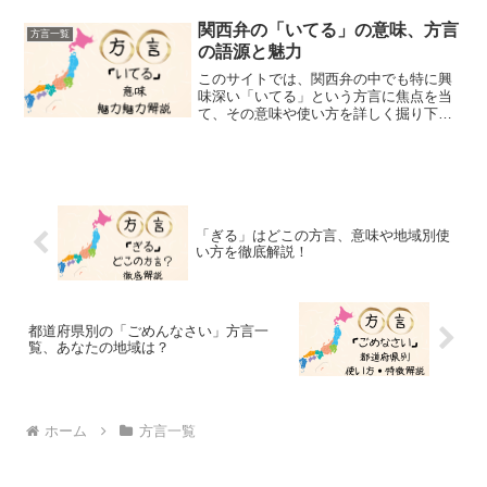
っちい」という表現は、その多用途性で
日常会話に彩りを加え方言の魅力を感じ
関西弁の「いてる」の意味、方言
方言一覧
る言葉です。このブロブで...
の語源と魅力
このサイトでは、関西弁の中でも特に興
味深い「いてる」という方言に焦点を当
て、その意味や使い方を詳しく掘り下げ
ていきます。一見すると、東北地方の冷
たい気候を連想させる「凍てつく寒さ」
の「凍てつく」「凍てる」に似ているこ
の言葉ですが、実際には関...
「ぎる」はどこの方言、意味や地域別使
い方を徹底解説！
都道府県別の「ごめんなさい」方言一
覧、あなたの地域は？
ホーム
方言一覧