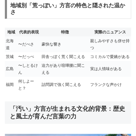
地域別「荒っぽい」方言の特色と隠された温か
さ
地域
代表的表現
特徴
実際のニュアンス
北海
親しみやすさも併せ持
〜だべさ
豪快な響き
道
つ
茨城
〜だっぺ
田舎っぽく荒く聞こえる
コミカルで愛嬌がある
〜しとるけ
迫力があり喧嘩腰に聞こ
広島
実は人情味がある
ん
える
何しよー
福岡
詰問調で強く聞こえる
フランクな声かけ
と？
「汚い」方言が生まれる文化的背景：歴史
と風土が育んだ言葉の力