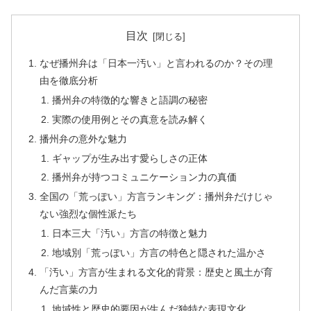
目次
なぜ播州弁は「日本一汚い」と言われるのか？その理
由を徹底分析
播州弁の特徴的な響きと語調の秘密
実際の使用例とその真意を読み解く
播州弁の意外な魅力
ギャップが生み出す愛らしさの正体
播州弁が持つコミュニケーション力の真価
全国の「荒っぽい」方言ランキング：播州弁だけじゃ
ない強烈な個性派たち
日本三大「汚い」方言の特徴と魅力
地域別「荒っぽい」方言の特色と隠された温かさ
「汚い」方言が生まれる文化的背景：歴史と風土が育
んだ言葉の力
地域性と歴史的要因が生んだ独特な表現文化