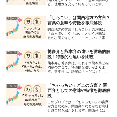
ど、使用例を交えて紹介しています。
「やかましい」という言葉を聞くと、多
くの人が関西弁を思い浮かべるでしょ
う。しかし、この言葉の分布は想像以上
「しらこい」は関西地方の方言？
方言一覧
に広く、日本各地で独自の発展...
言葉の意味や特徴を徹底解説
関西地方の方言「しらこい」の意味は、
「白っぽい」や「白い」という意味は、
色の説明ではなく、「白々しい」「素直
でない」「ずる賢い」「計算高い」など
の意味合いで使用されます。その関西地
方の方言である「しらこい」を使用例な
博多弁と熊本弁の違いを徹底的解
方言一覧
どを交えながら、魅力を解...
説！特徴的な違いを比較
熊本弁と博多弁は、それぞれ熊本県と福
岡県の方言で、特徴的な違いがありま
す。熊本弁は、語尾に「～だば」と「～
ず」を多用し、語調が強いのが特徴一
方、博多弁は、語尾に「～ばい」と「～
と」をよく使い、話し言葉に優しさと柔
「ちゃっちい」どこの方言？ 関
方言一覧
らかさが感じられます。また、...
西弁としての意味や特徴を徹底解
説
このブロブでは、「ちゃっちい」の言葉
が方言なのか、関西弁？などかなど意味
と魅力的を紹介をします。関西弁には心
を動かす魅力があります。中でも「ちゃ