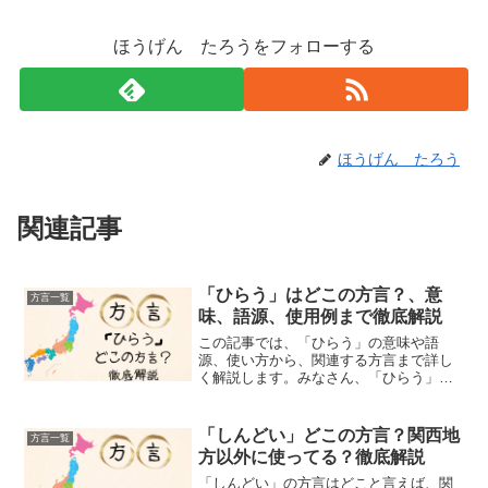
ほうげん たろうをフォローする
ほうげん たろう
関連記事
「ひらう」はどこの方言？、意
方言一覧
味、語源、使用例まで徹底解説
この記事では、「ひらう」の意味や語
源、使い方から、関連する方言まで詳し
く解説します。みなさん、「ひらう」と
いう言葉を聞いたことがありますか？こ
の言葉を聞いて、何か物を拾うイメージ
を持つ方もいるかもしれません。実は、
「しんどい」どこの方言？関西地
方言一覧
「ひらう」は九州地方、特に...
方以外に使ってる？徹底解説
「しんどい」の方言はどこと言えば、関