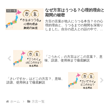
えながら紹介します。関西地方、特に大
阪で耳にする「まいど」という挨拶の言
葉は、初対面の人に対しても使われるこ
なぜ方言はうつる？心理的理由と
方言一覧
とがあり、それが何を意味...
期間の秘密
方言の言葉が他人にうつる本当？その心
理的理由と、うつるまでの期間を深堀り
しました。自分の恋人との話の中で、恋
人が使う言葉である方言やイントネーシ
ョンなど、無意識に使うようになってい
る。また、話す相手の方の方言を聞いて
いるうちに、あの人の地元...
「ごうわく」の方言はどこの言葉？、意
味、語源、使用例まで徹底解説
「さいですか」はどこの方言？、意味、
語源、使用例まで徹底解説
ホーム
方言一覧