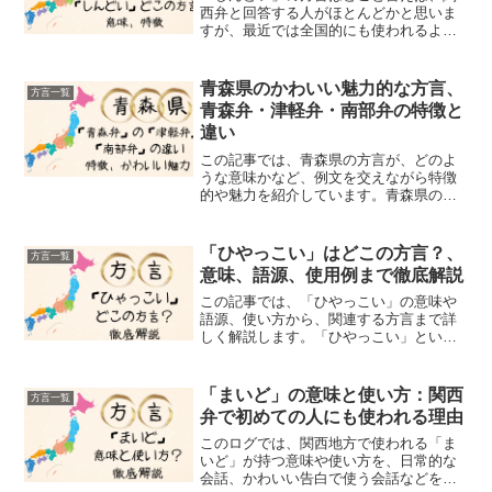
西弁と回答する人がほとんどかと思いま
すが、最近では全国的にも使われるよう
になった「しんどい」についてその謎を
掘り下げて見たいと思います。「しんど
い」はテレビなど、広くメデイアで広が
青森県のかわいい魅力的な方言、
方言一覧
った影響が大きいのも影響...
青森弁・津軽弁・南部弁の特徴と
違い
この記事では、青森県の方言が、どのよ
うな意味かなど、例文を交えながら特徴
的や魅力を紹介しています。青森県の地
元独特の方言「んだ」などで有名です
ね。その青森県の方言の総称が「青森
弁」ですが、実際に青森弁は「津軽弁」
「ひやっこい」はどこの方言？、
方言一覧
「南部弁」という異なる方言に...
意味、語源、使用例まで徹底解説
この記事では、「ひやっこい」の意味や
語源、使い方から、関連する方言まで詳
しく解説します。「ひやっこい」という
言葉を聞いたことがありますか？この言
葉を聞いて、なんだか寒気がするような
感覚を覚える方もいるかもしれません。
「まいど」の意味と使い方：関西
方言一覧
実は、「ひやっこい」は東...
弁で初めての人にも使われる理由
このログでは、関西地方で使われる「ま
いど」が持つ意味や使い方を、日常的な
会話、かわいい告白で使う会話などを交