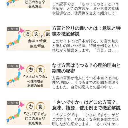
この記事では、「ちゃっちゃと」という
言葉が、どこの方言か、また言葉の意味
や語源など、使用例を交えて紹介してい
ます。みなさん、「ちゃっちゃと」とい
う言葉を聞いたことがありますか？「ち
ゃっちゃと」という言葉は、「さっさ
方言と訛りの違いとは：意味と特
方言一覧
と」「手早く」「てきぱきと...
徴を徹底解説
このサイトでは日本が誇る、方言の魅力
と訛りの違いや意味、特徴を例をとりい
れながら解説をします。「方言」は、日
本の豊かな文化の中で、地域ごとに異な
る言葉の使い方、すなわち「方言」は、
それぞれ特定の地方で用いられる言葉で
なぜ方言はうつる？心理的理由と
方言一覧
す。例えば、関西弁の「儲...
期間の秘密
方言の言葉が他人にうつる本当？その心
理的理由と、うつるまでの期間を深堀り
しました。自分の恋人との話の中で、恋
人が使う言葉である方言やイントネーシ
ョンなど、無意識に使うようになってい
る。また、話す相手の方の方言を聞いて
「さいですか」はどこの方言？、
方言一覧
いるうちに、あの人の地元...
意味、語源、使用例まで徹底解説
このブログでは、「ひさいですか」がど
この方言で、どのような意味を例文で説
明しながら紹介します。「さいですか」