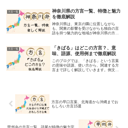
という方言の言葉を聞いたことがある人
が多いかもしれません。「さいですか」
は（そうですか）（そうですね）の意味
神奈川県の方言一覧、特徴と魅力
方言一覧
を持つ、ユニークな響きの...
を徹底解説
神奈川県は、東京の隣に位置しながら
も、関東の影響を受けながらも独自の言
語を持つ魅力的な地域が神奈川県の方言
です。この県特有の方言は、地元の歴史
や生活が溶け込みユニークな言葉として
日常会話など神奈川という地域色を豊か
「きばる」はどこの方言？、意
方言一覧
に表現しています。この記事...
味、語源、使用例まで徹底解説
このブログでは、「きばる」という言葉
の意味や語源、使い方から、関連する方
言まで詳しく解説していきます。例文を
交えながら、九州弁の魅力や、言葉に込
められた地域の人々の気質にも触れてい
きますよ。みなさん、「きばる」という
言葉を聞いたことがありま...
方言の早口言葉、北海道から沖縄までお
もしろい方言15選
甲州弁の方言一覧、語尾が特徴の魅力完