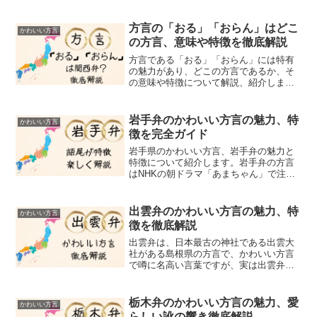
方言の「おる」「おらん」はどこ
かわいい方言
の方言、意味や特徴を徹底解説
方言である「おる」「おらん」には特有
の魅力があり、どこの方言であるか、そ
の意味や特徴について解説、紹介しま
す。「おる」という言葉は興味深い方言
であり、言葉ですね。「おる」は標準語
の「いる」に相当し、日常会話で頻繁に
岩手弁のかわいい方言の魅力、特
かわいい方言
使われる一方、「おらん」と...
徴を完全ガイド
岩手県のかわいい方言、岩手弁の魅力と
特徴について紹介します。岩手弁の方言
はNHKの朝ドラマ「あまちゃん」で注目
されるなど、岩手弁にはかわいい表現
や、ユニークな方言や特徴や語尾の使い
方があります。感謝や愛情表現など、岩
出雲弁のかわいい方言の魅力、特
かわいい方言
手弁での告白に使える表現...
徴を徹底解説
出雲弁は、日本最古の神社である出雲大
社がある島根県の方言で、かわいい方言
で噂に名高い言葉ですが、実は出雲弁を
話す人が減っていると言われています。
それは、出雲弁を話す人が高齢者の方が
多く、話す人口が減ってしまっている。
栃木弁のかわいい方言の魅力、愛
かわいい方言
出雲弁は「ズーズー弁」と...
らしい訛の響き徹底解説