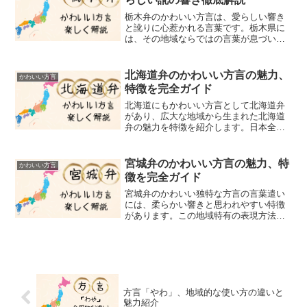
栃木弁のかわいい方言は、愛らしい響き
と訛りに心惹かれる言葉です。栃木県に
は、その地域ならではの言葉が息づいて
いて、その特徴は人々を魅了してやまな
いと思えるほどユニークでかわいいで
す。このサイトでは、その栃木県独特の
北海道弁のかわいい方言の魅力、
かわいい方言
言葉遣い、いわゆる栃木弁に...
特徴を完全ガイド
北海道にもかわいい方言として北海道弁
があり、広大な地域から生まれた北海道
弁の魅力を特徴を紹介します。日本全国
にはいろいな方言が存在します。その中
でも、特に魅力があると評価されている
のが北海道弁です。北海道には、その広
宮城弁のかわいい方言の魅力、特
かわいい方言
大な土地にの関係で多彩な...
徴を完全ガイド
宮城弁のかわいい独特な方言の言葉遣い
には、柔らかい響きと思われやすい特徴
があります。この地域特有の表現方法
は、言葉の終わりに「んだ」や「だっち
ゃ」といった特有の言葉尾を付けること
により、かわいい方言の印象と言葉に温
かみと親近感が生まれます。...
方言「やわ」、地域的な使い方の違いと
魅力紹介