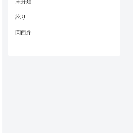
未分類
訛り
関西弁