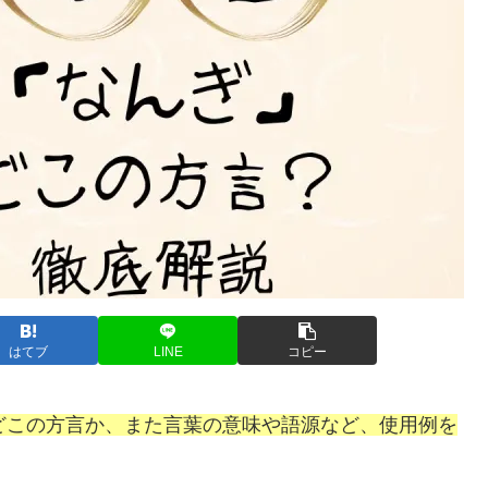
はてブ
LINE
コピー
どこの方言か、また言葉の意味や語源など、使用例を