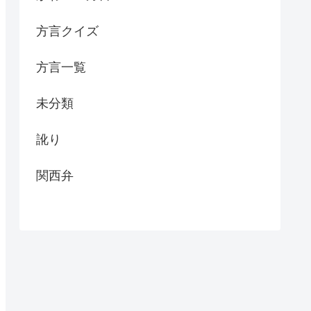
方言クイズ
方言一覧
未分類
訛り
関西弁