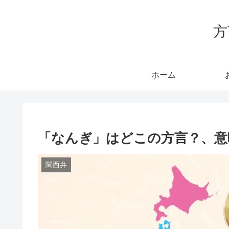
方
ホーム
「なんぎ」はどこの方言？、意
関西弁