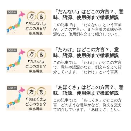
ら、関西弁の面白さや言葉に込められた
地域の気質にも触れていきますよ。みな
さん、「ぬくい」という言葉を聞いたこ
「だんない」はどこの方言？、意
関西弁
とがありますか？この「ぬく...
味、語源、使用例まで徹底解説
この記事では、「だんない」という言葉
が、どこの方言か、また言葉の意味や語
源など、使用例を交えて紹介していま
す。「だんない」という言葉を聞いたこ
とがありますか？「だんない」は、「大
丈夫」「かまへん」「差し支えない」
「たわけ」はどこの方言？、意
関西弁
「できなくても大丈夫」「なん...
味、語源、使用例まで徹底解説
この記事では、「たわけ」がどこの方言
で、意味や語源かなど、例文を交えて紹
介しています。「たわけ」という言葉、
皆さんはお聞きになったことがあります
か？一見単純な言葉、実は奥深い意味と
使い方を持つ関西弁の代表格の言葉で
「あほくさ」はどこの方言？、意
関西弁
す。「たわけ」は「バカ」「...
味、語源、使用例まで徹底解説
この記事では、「あほくさ」がどこの方
言、どのような意味かなど、例文を交え
て紹介しています。「あほくさ」という
言葉、聞いたことありますか？関西の
人々にとって、「あほくさ」は日常会話
に使う表現の一つです。「ばかばかし
い」「くだらない」という意味...