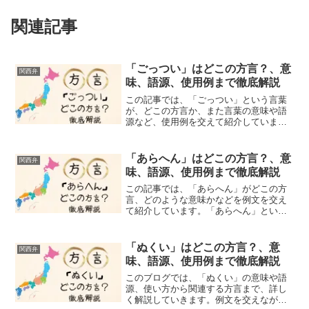
関連記事
「ごっつい」はどこの方言？、意
関西弁
味、語源、使用例まで徹底解説
この記事では、「ごっつい」という言葉
が、どこの方言か、また言葉の意味や語
源など、使用例を交えて紹介していま
す。「ごっつい」という言葉は、「とて
も」「非常に」という意味を持つ言葉で
すが、単純に程度が甚だしいことを表す
「あらへん」はどこの方言？、意
関西弁
だけではありません。話し手...
味、語源、使用例まで徹底解説
この記事では、「あらへん」がどこの方
言、どのような意味かなどを例文を交え
て紹介しています。「あらへん」という
言葉、聞いたことありますか？関西の
人々にとって、「あらへん」は日常会話
に使う表現の一つです。標準語では「な
「ぬくい」はどこの方言？、意
関西弁
い」「存在しない」という意...
味、語源、使用例まで徹底解説
このブログでは、「ぬくい」の意味や語
源、使い方から関連する方言まで、詳し
く解説していきます。例文を交えなが