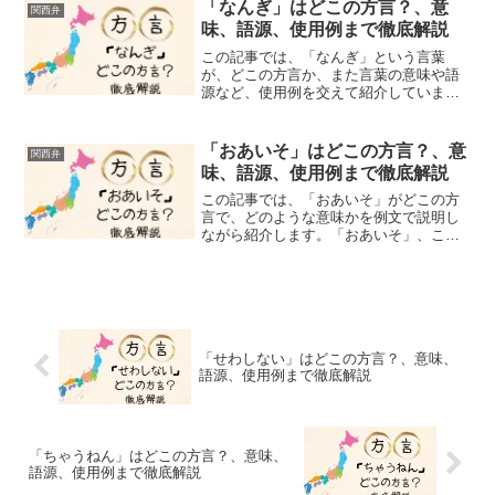
するこの独特な表現です。「ちょんぼ」
「なんぎ」はどこの方言？、意
関西弁
は、失敗やミスを表す関西弁で...
味、語源、使用例まで徹底解説
この記事では、「なんぎ」という言葉
が、どこの方言か、また言葉の意味や語
源など、使用例を交えて紹介していま
す。みなさん、「なんぎ」という言葉を
聞いたことがありますか？「なんぎ」
は、「難しい」「大変だ」「困った」と
「おあいそ」はどこの方言？、意
関西弁
いう意味を持つ言葉です。関西、...
味、語源、使用例まで徹底解説
この記事では、「おあいそ」がどこの方
言で、どのような意味かを例文で説明し
ながら紹介します。「おあいそ」、この
言葉を聞いたことがありますか？関西の
飲食店でよく耳にするこの表現は、一見
すると「ごちそうさま」や「ありがと
う」を意味するように思える...
「せわしない」はどこの方言？、意味、
語源、使用例まで徹底解説
「ちゃうねん」はどこの方言？、意味、
語源、使用例まで徹底解説