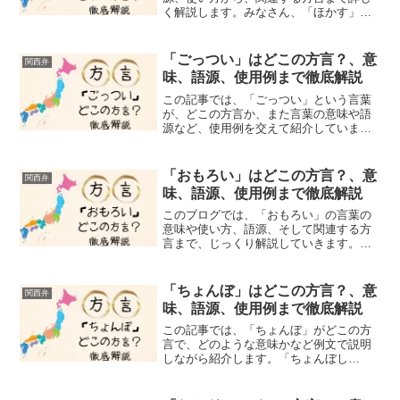
く解説します。みなさん、「ほかす」と
いう言葉を聞いたことありますか？関西
弁の中でもよく使われるこの方言、一見
シンプルな言葉に思えますが、実は奥深
「ごっつい」はどこの方言？、意
関西弁
い意味と使い方があるんで...
味、語源、使用例まで徹底解説
この記事では、「ごっつい」という言葉
が、どこの方言か、また言葉の意味や語
源など、使用例を交えて紹介していま
す。「ごっつい」という言葉は、「とて
も」「非常に」という意味を持つ言葉で
すが、単純に程度が甚だしいことを表す
「おもろい」はどこの方言？、意
関西弁
だけではありません。話し手...
味、語源、使用例まで徹底解説
このブログでは、「おもろい」の言葉の
意味や使い方、語源、そして関連する方
言まで、じっくり解説していきます。み
なさん、「おもろい」って言葉は、単純
に「面白い」という意味だけじゃないん
です。「興味深い」「魅力的だ」「すご
「ちょんぼ」はどこの方言？、意
関西弁
い」といったニュアンスも...
味、語源、使用例まで徹底解説
この記事では、「ちょんぼ」がどこの方
言で、どのような意味かなど例文で説明
しながら紹介します。「ちょんぼし
た！」この言葉を聞いたことがあります
か？関西の街を歩いていると、時々耳に