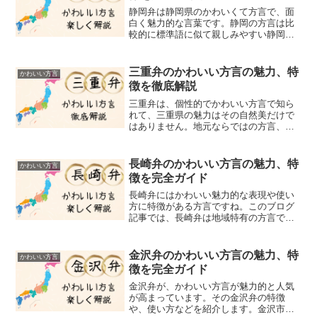
静岡弁は静岡県のかわいくて方言で、面
白く魅力的な言葉です。静岡の方言は比
較的に標準語に似て親しみやすい静岡弁
について、かわいいものと面白いものと
に分けていくつか厳選してご紹介しま
す。早速静岡県の方言のかわいく魅力的
三重弁のかわいい方言の魅力、特
かわいい方言
な方言の代表的な言葉を見て...
徴を徹底解説
三重弁は、個性的でかわいい方言で知ら
れて、三重県の魅力はその自然美だけで
はありません。地元ならではの方言、
「三重弁」にもその魅力が溢れています
ので、このブログでは心を温めるような
愛らしく、優しい三重弁の言葉を紹介し
長崎弁のかわいい方言の魅力、特
かわいい方言
ていきます。日常のさりげな...
徴を完全ガイド
長崎弁にはかわいい魅力的な表現や使い
方に特徴がある方言ですね。このブログ
記事では、長崎弁は地域特有の方言で地
元民には馴染み深い方言であるが、他地
域の人には理解しにくいことも多々あり
ます。例えば、「いっちょん」は「全
金沢弁のかわいい方言の魅力、特
かわいい方言
く」、「ばり」は「とても」...
徴を完全ガイド
金沢弁が、かわいい方言が魅力的と人気
が高まっています。その金沢弁の特徴
や、使い方などを紹介します。金沢市は