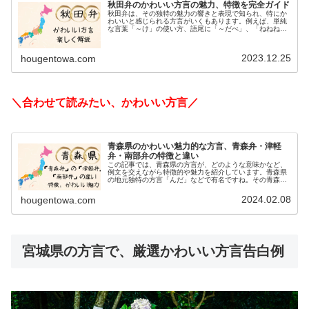
秋田弁のかわいい方言の魅力、特徴を完全ガイド
秋田弁は、その独特の魅力の響きと表現で知られ、特にか
わいいと感じられる方言がいくもあります。例えば、単純
な言葉「～け」の使い方、語尾に「～だべ」、「ねねね」
の表現など多くの意味が込められていることが特徴です。
これは標準語の「～でしょ」は「～...
2023.12.25
hougentowa.com
＼合わせて読みたい、かわいい方言／
青森県のかわいい魅力的な方言、青森弁・津軽
弁・南部弁の特徴と違い
この記事では、青森県の方言が、どのような意味かなど、
例文を交えながら特徴的や魅力を紹介しています。青森県
の地元独特の方言「んだ」などで有名ですね。その青森県
の方言の総称が「青森弁」ですが、実際に青森弁は「津軽
弁」「南部弁」という異なる方言に...
2024.02.08
hougentowa.com
宮城県の方言で、厳選かわいい方言告白例