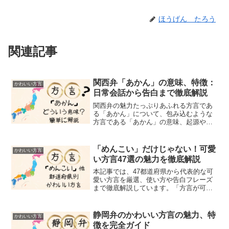
ほうげん たろう
関連記事
関西弁「あかん」の意味、特徴：
かわいい方言
日常会話から告白まで徹底解説
関西弁の魅力たっぷりあふれる方言であ
る「あかん」について、包み込むような
方言である「あかん」の意味、起源や使
い方を紹介します。関西弁の「あかん」
と一言で言っても、その背景には関西と
いう豊かな文化、歴史が影響していま
「めんこい」だけじゃない！可愛
かわいい方言
す。このブログでは、「あか...
い方言47選の魅力を徹底解説
本記事では、47都道府県から代表的な可
愛い方言を厳選、使い方や告白フレーズ
まで徹底解説しています。「方言が可愛
い！」と聞くと、多くの人がまず思い浮
かべるのは北海道や東北地方で使われる
「めんこい」でしょう。しかし、日本全
静岡弁のかわいい方言の魅力、特
かわいい方言
国を見渡せば、それ以外...
徴を完全ガイド