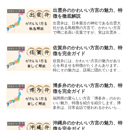
東北地方の訛りの魅力が紹介できればと
思います。東北訛りとは、東北地方で話
出雲弁のかわいい方言の魅力、特
かわいい方言
される日本語の発音のこと...
徴を徹底解説
出雲弁は、日本最古の神社である出雲大
社がある島根県の方言で、かわいい方言
で噂に名高い言葉ですが、実は出雲弁を
話す人が減っていると言われています。
それは、出雲弁を話す人が高齢者の方が
多く、話す人口が減ってしまっている。
佐賀弁のかわいい方言の魅力、特
かわいい方言
出雲弁は「ズーズー弁」と...
徴を完全ガイド
佐賀弁には、かわいい方言の魅力があり
心を和ませる特徴がたくさんあります。
特にその魅力は、語尾に隠れています。
まるで桜の花びらがそっと風に揺れるよ
うに、佐賀弁の語尾は柔らかく、聞く人
の心に優しく寄り添います。例えば、
博多弁のかわいい方言の魅力、特
かわいい方言
「～ばい」や「～たい」とい...
徴を完全ガイド
福岡県の愛らしい方言「博多弁」のかわ
いい魅力、特徴を紹介を紹介します。博
多弁は、日常会話で使われるかわいらし
い言葉や面白い早口言葉で知られ、その
独特のイントネーションや語尾が特徴で
す。そこで多彩な博多弁を紹介していき
沖縄弁のかわいい方言の魅力、特
かわいい方言
ます。例えば、「はよこん...
徴を完全ガイド