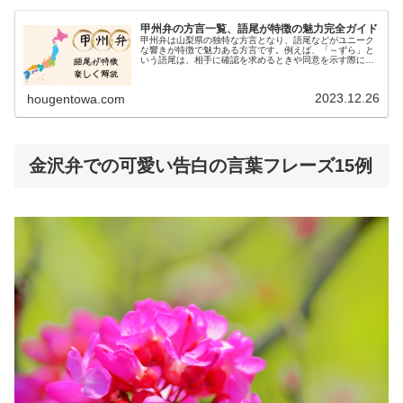
甲州弁の方言一覧、語尾が特徴の魅力完全ガイド
甲州弁は山梨県の独特な方言となり、語尾などがユニーク
な響きが特徴で魅力ある方言です。例えば、「～ずら」と
いう語尾は、相手に確認を求めるときや同意を示す際に用
いられ、「そうでしょ？」という意味合いを持ちます。ま
た、「～くりょう」という甲州弁は...
2023.12.26
hougentowa.com
金沢弁での可愛い告白の言葉フレーズ15例