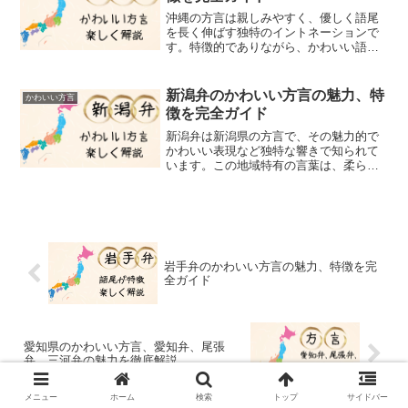
沖縄の方言は親しみやすく、優しく語尾
を長く伸ばす独特のイントネーションで
す。特徴的でありながら、かわいい語尾
やリズムが親しみやすい沖縄方言で告白
に使う言葉を厳選して紹介していきま
す。ただ、沖縄の方言は、全く知らない
新潟弁のかわいい方言の魅力、特
かわいい方言
と何を言っているのか難し方...
徴を完全ガイド
新潟弁は新潟県の方言で、その魅力的で
かわいい表現など独特な響きで知られて
います。この地域特有の言葉は、柔らか
く、ちょっとありそうな印象を与えま
す。「よろっと」（そろそろ～の意味）
「びちゃる」（捨てるの意味）、などの
表現は日常会話で頻繁に使わ...
岩手弁のかわいい方言の魅力、特徴を完
全ガイド
愛知県のかわいい方言、愛知弁、尾張
弁、三河弁の魅力を徹底解説
メニュー
ホーム
検索
トップ
サイドバー