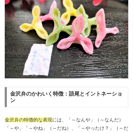
金沢弁のかわいく特徴：語尾とイントネーショ
ン
金沢弁の特徴的な表現
には、「～なんや」（～なんだ）
「～や」「～やね」（～だね）、「～やったけ？」（～だ