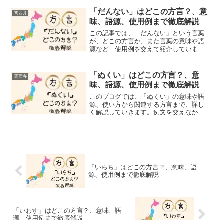
を叩かれたり、予想外のことが起こった
りした時、思わずこんな言葉が口から飛
「だんない」はどこの方言？、意
関西弁
び出したことありません？...
味、語源、使用例まで徹底解説
この記事では、「だんない」という言葉
が、どこの方言か、また言葉の意味や語
源など、使用例を交えて紹介していま
す。「だんない」という言葉を聞いたこ
とがありますか？「だんない」は、「大
丈夫」「かまへん」「差し支えない」
「ぬくい」はどこの方言？、意
関西弁
「できなくても大丈夫」「なん...
味、語源、使用例まで徹底解説
このブログでは、「ぬくい」の意味や語
源、使い方から関連する方言まで、詳し
く解説していきます。例文を交えなが
ら、関西弁の面白さや言葉に込められた
地域の気質にも触れていきますよ。みな
さん、「ぬくい」という言葉を聞いたこ
とがありますか？この「ぬく...
「いらち」はどこの方言？、意味、語
源、使用例まで徹底解説
「いわす」はどこの方言？、意味、語
源、使用例まで徹底解説