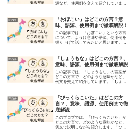
源など、使用例を交えて紹介していま
す。みなさん、「なんぎ」という言葉を
聞いたことがありますか？「なんぎ」
は、「難しい」「大変だ」「困った」と
「おぼこい」はどこの方言？意
関西弁
いう意味を持つ言葉です。関西、...
味、語源、使用例まで徹底解説！
この記事では、「おぼこい」という方言
について、ようけ意味や語源、使用例を
掘り下げて話してみたいと思います。
「おぼこい」って聞いたことあります
か？関西の人なら、よう使う言葉やと思
いますが、他の地域の方には馴染みがな
「しょうもな」はどこの方言？、
関西弁
いかもしれませんね。実はこの...
意味、語源、使用例まで徹底解説
この記事では、「しょうもな」の言葉が
どこの方言で、どのような意味かなど、
例文を交えて紹介しています。「しょう
もな」という言葉、聞いたことあります
か？関西地方でよく使われるこの方言、
一見するとネガティブな表現に思えます
「びっくらこいた」はどこの方
関西弁
が、実は奥深い意味と使い...
言？、意味、語源、使用例まで徹
底解説
このブロブでは、「びっくらこいた」が
どこの方言で、どのような意味かなど、
例文で説明しながら紹介します。「びっ
くらこいた！」みなさん、急に誰かに肩