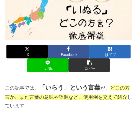
X
Facebook
はてブ
LINE
コピー
「いらう」という言葉
この記事では、
が、
どこの方
言か、また言葉の意味や語源など、使用例を交えて紹介
し
ています。