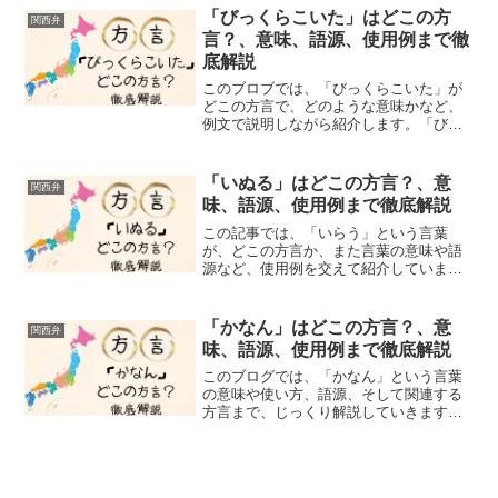
日常的に使う言葉かもしれませんが、他
「びっくらこいた」はどこの方
関西弁
の地域の方には少し馴染みがな...
言？、意味、語源、使用例まで徹
底解説
このブロブでは、「びっくらこいた」が
どこの方言で、どのような意味かなど、
例文で説明しながら紹介します。「びっ
くらこいた！」みなさん、急に誰かに肩
を叩かれたり、予想外のことが起こった
りした時、思わずこんな言葉が口から飛
「いぬる」はどこの方言？、意
関西弁
び出したことありません？...
味、語源、使用例まで徹底解説
この記事では、「いらう」という言葉
が、どこの方言か、また言葉の意味や語
源など、使用例を交えて紹介していま
す。みなさん、「いぬる」という言葉を
聞いたら、何を思い浮かべますか？かわ
いいペットの犬でしょうか。実は、標準
「かなん」はどこの方言？、意
関西弁
語では、「帰る」「去る」とい...
味、語源、使用例まで徹底解説
このブログでは、「かなん」という言葉
の意味や使い方、語源、そして関連する
方言まで、じっくり解説していきます。
みなさん、「かなん」という言葉を聞い
たことがありますか？「かなん」という
言葉は、単に「だめだ」「いやだ」とい
う意味だけではないんです...