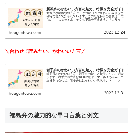
新潟弁のかわいい方言の魅力、特徴を完全ガイド
新潟弁は新潟県の方言で、その魅力的でかわいい表現など
独特な響きで知られています。この地域特有の言葉は、柔
らかく、ちょっとありそうな印象を与えます。「よろっ
と」（そろそろ～の意味）「びちゃる」（捨てるの意
味）、などの表現は日常会話で頻繁に使わ...
2023.12.24
hougentowa.com
＼合わせて読みたい、かわいい方言／
岩手弁のかわいい方言の魅力、特徴を完全ガイド
岩手県のかわいい方言、岩手弁の魅力と特徴について紹介
します。岩手弁の方言はNHKの朝ドラマ「あまちゃん」で
注目されるなど、岩手弁にはかわいい表現や、ユニークな
方言や特徴や語尾の使い方があります。感謝や愛情表現な
ど、岩手弁での告白に使える表現...
2023.12.31
hougentowa.com
福島弁の魅力的な早口言葉と例文