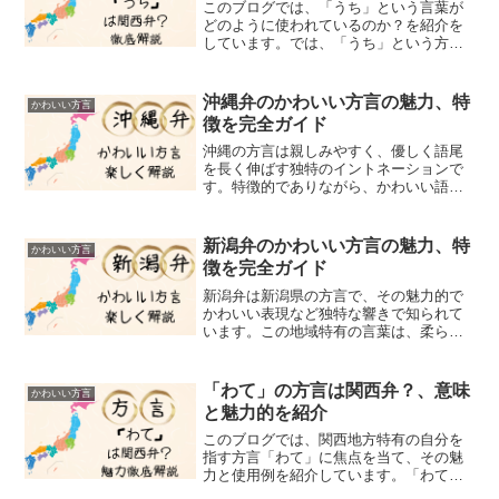
このブログでは、「うち」という言葉が
どのように使われているのか？を紹介を
しています。では、「うち」という方言
は1人称代名詞ですが、この言葉の意味と
は何か、その使い方にはどのような特徴
があるのでしょうか？まず、関西地方に
沖縄弁のかわいい方言の魅力、特
かわいい方言
おいて「うち」という言...
徴を完全ガイド
沖縄の方言は親しみやすく、優しく語尾
を長く伸ばす独特のイントネーションで
す。特徴的でありながら、かわいい語尾
やリズムが親しみやすい沖縄方言で告白
に使う言葉を厳選して紹介していきま
す。ただ、沖縄の方言は、全く知らない
新潟弁のかわいい方言の魅力、特
かわいい方言
と何を言っているのか難し方...
徴を完全ガイド
新潟弁は新潟県の方言で、その魅力的で
かわいい表現など独特な響きで知られて
います。この地域特有の言葉は、柔らか
く、ちょっとありそうな印象を与えま
す。「よろっと」（そろそろ～の意味）
「びちゃる」（捨てるの意味）、などの
「わて」の方言は関西弁？、意味
かわいい方言
表現は日常会話で頻繁に使わ...
と魅力的を紹介
このブログでは、関西地方特有の自分を
指す方言「わて」に焦点を当て、その魅
力と使用例を紹介しています。「わて」
の語源、地域的な使用範囲、さらには