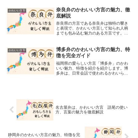
「わて」を使った様々な告白例文まで、
この方言の豊かな表現力と背景をわかり
奈良弁のかわいい方言の魅力、徹
かわいい方言
やすく解説しています。関西...
底解説
奈良県の方言である奈良弁は独特の響き
と表現で、かわいい方言して知られ人柄
までも包み込む魅力のある方言です。こ
の奈良弁は、関西弁とは異なり、関西弁
をベースにしていますが、大阪や京都と
比べると、愛らしい発音やフレーズが多
博多弁のかわいい方言の魅力、特
かわいい方言
い特徴があります。スピー...
徴を完全ガイド
福岡県の愛らしい方言「博多弁」のかわ
いい魅力、特徴を紹介を紹介します。博
多弁は、日常会話で使われるかわいらし
い言葉や面白い早口言葉で知られ、その
独特のイントネーションや語尾が特徴で
す。そこで多彩な博多弁を紹介していき
ます。例えば、「はよこん...
名古屋弁は、かわいい方言 語尾の使い
方、言葉の魅力を徹底解説
静岡弁のかわいい方言の魅力、特徴を完