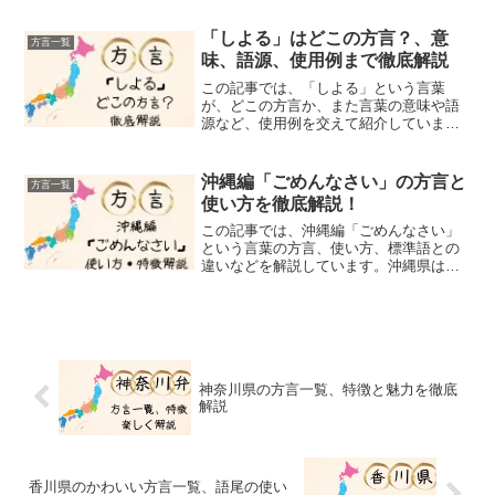
で、このブログでは、その可愛らしさや
ユニークな表現をクローズアップしま
「しよる」はどこの方言？、意
方言一覧
す。若い世代の地元民も使わな...
味、語源、使用例まで徹底解説
この記事では、「しよる」という言葉
が、どこの方言か、また言葉の意味や語
源など、使用例を交えて紹介していま
す。「しよる」という言葉を聞いたこと
がありますか？この「しよる」という言
葉は西日本でも、特に四国や九州の方な
沖縄編「ごめんなさい」の方言と
方言一覧
ら日常的に使う言葉なんですが...
使い方を徹底解説！
この記事では、沖縄編「ごめんなさい」
という言葉の方言、使い方、標準語との
違いなどを解説しています。沖縄県は独
自の文化と歴史を持つ地域で、方言（ウ
チナーグチ）は他の日本語方言とは発音
やイントネーションなど標準語と異なる
特徴を持っています。日常...
神奈川県の方言一覧、特徴と魅力を徹底
解説
香川県のかわいい方言一覧、語尾の使い