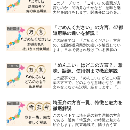
このブロブでは、「こすい」の言葉が方
言なのか、関西弁なのかなど、意味と魅
力的を紹介をします。関西弁には心を動
かす魅力があります。特に関西地方でよ
く耳にする「こすい」という表現は、日
常生活の様々なシーンで使われる興味深
「ごめんください」の方言、47都
方言一覧
い言葉の一つです。「こす...
道府県の違いを解説！
この記事では、「ごめんください」方言
の、全国都道府県別の違いを解説してい
ます。日本で愛され続けている挨拶の言
葉である「ごめんください」。この美し
く温かい「ごめんください」という日本
語の表現は、地域によって様々な方言バ
「めんこい」はどこの方言？、意
方言一覧
リエーションがあることを...
味、語源、使用例まで徹底解説
この記事では、「めんこい」がどこの言
葉の方言で、どのような意味かなど、例
文を交えながら説明、紹介します。「め
んこい」この言葉を聞くと、なんだか心
が温かくなりませんか？東北の方言とし
て知られるこの言葉は、単なる「かわい
埼玉弁の方言一覧、特徴と魅力を
方言一覧
い」以上の意味を持ってい...
徹底解説
このサイトでは埼玉県の魅力満載の方言
である、通称「埼玉弁」の特徴と魅力を
紹介します。関東地域で、隣り合う東京
の文化の陰でその独自性を保つ埼玉弁