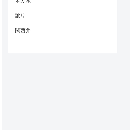
未分類
訛り
関西弁